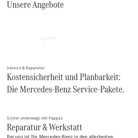
Unsere Angebote
Kaufen
Service & Reparatur
Kostensicherheit und Planbarkeit:
Die Mercedes-Benz Service-Pakete.
Übersicht
Modellübersicht
Konfigurator
Probefahrt
buchen
Sicher unterwegs mit Pappas
Online
Reparatur & Werkstatt
Store
Gebrauchtwagen
Bei uns ist Ihr Mercedes-Benz in den allerbesten