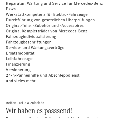
Reifen, Teile
Reparatur, Wartung und Service für Mercedes-Benz
& Zubehör
Pkws
Felgenreparatur
Werkstattkompetenz für Elektro-Fahrzeuge
Pannen- &
Durchführung von gesetzlichen Überprüfungen
Unfallhilfe
Original-Teile, -Zubehör und -Accessoires
Garantie
Original-Kompletträder von Mercedes-Benz
Pappas
Fahrzeugindividualisierung
Reifenhotel
Fahrzeugbeschriftungen
Pappas
Service- und Wartungsverträge
Classic
Ersatzmobilität
Digitale
Leihfahrzeuge
Extras
Finanzierung
Betriebsanleitungen
Versicherung
Rückrufe
24-h-Pannenhilfe und Abschleppdienst
und vieles mehr …
Reifen, Teile & Zubehör
Wir haben es passsend!