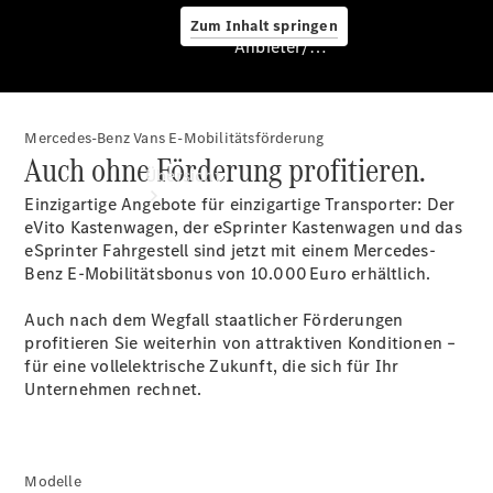
Zum Inhalt springen
Anbieter/Datenschutz
Mercedes-Benz Vans E-Mobilitätsförderung
Anbieter/Datenschutz
Auch ohne Förderung profitieren.
Übersicht
Einzigartige Angebote für einzigartige Transporter: Der
eVito Kastenwagen, der eSprinter Kastenwagen und das
eSprinter Fahrgestell sind jetzt mit einem Mercedes-
Benz E-Mobilitätsbonus von 10.000 Euro
erhältlich.
Auch nach dem Wegfall staatlicher Förderungen
profitieren Sie weiterhin von attraktiven Konditionen –
Startseite
für eine vollelektrische Zukunft, die sich für Ihr
Beratung
Unternehmen rechnet.
vereinbaren
Servicetermin
buchen
Probefahrt
Modelle
vereinbaren