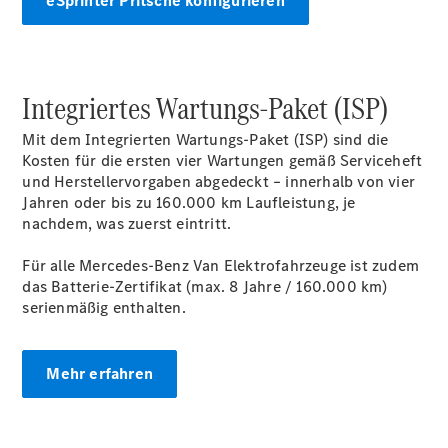
eSprinter Pritsche konfigurieren
Servicetermin
vereinbaren
Übersicht
Service &
Integriertes Wartungs-Paket (ISP)
Zubehör
Reifen, Teile
Mit dem Integrierten Wartungs-Paket (ISP) sind die
& Zubehör
Kosten für die ersten vier Wartungen gemäß Serviceheft
Felgenreparatur
und Herstellervorgaben abgedeckt – innerhalb von vier
Pannen- &
Jahren oder bis zu 160.000 km Laufleistung, je
Unfallhilfe
nachdem, was zuerst eintritt.
Garantie
Pappas
Für alle Mercedes-Benz Van Elektrofahrzeuge ist zudem
Reifenhotel
das Batterie-Zertifikat (max. 8 Jahre / 160.000 km)
VanSolution
serienmäßig enthalten.
Sonderfahrzeuge
Intelligente
Fahrzeugsteuerung
Mehr erfahren
Mercedes-
Benz
Qualität