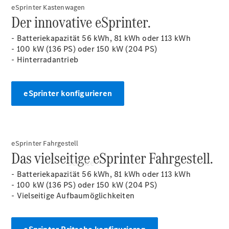
Gebrauchtwagensuche
eSprinter Kastenwagen
Leasing &
Der innovative eSprinter.
Finanzierung
Online
- Batteriekapazität 56 kWh, 81 kWh oder 113 kWh
Store
- 100 kW (136 PS) oder 150 kW (204 PS)
Konfigurator
- Hinterradantrieb
eSprinter konfigurieren
eSprinter Fahrgestell
Das vielseitige eSprinter Fahrgestell.
Service
- Batteriekapazität 56 kWh, 81 kWh oder 113 kWh
- 100 kW (136 PS) oder 150 kW (204 PS)
- Vielseitige Aufbaumöglichkeiten