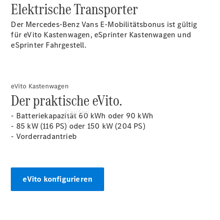
Elektrische Transporter
Konfigurator
Der Mercedes-Benz Vans E-Mobilitätsbonus ist gültig
für eVito Kastenwagen, eSprinter Kastenwagen und
eSprinter Fahrgestell.
eVito Kastenwagen
Der praktische eVito.
Kaufen
- Batteriekapazität 60 kWh oder 90 kWh
- 85 kW (116 PS) oder 150 kW (204 PS)
- Vorderradantrieb
eVito konfigurieren
Übersicht
Modellübersicht
Probefahrt